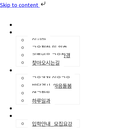
Skip to content
리틀바움
유치원소개
인사말
교육철학 및 원훈
리틀바움 교육환경
찾아오시는길
교육프로그램
교육과정·이음교육
발달검사, 마음돌봄
연구활동
하루일과
영어교육
입학안내
입학안내_모집요강