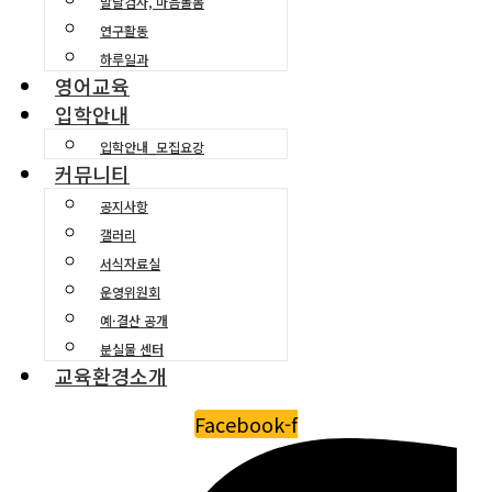
발달검사, 마음돌봄
연구활동
하루일과
영어교육
입학안내
입학안내_모집요강
커뮤니티
공지사항
갤러리
서식자료실
운영위원회
예·결산 공개
분실물 센터
교육환경소개
Facebook-f