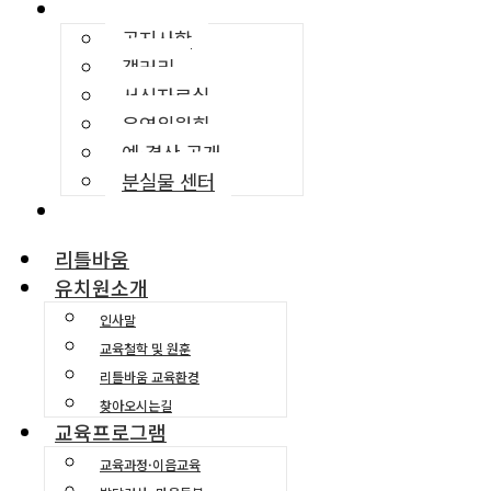
커뮤니티
공지사항
갤러리
서식자료실
운영위원회
예·결산 공개
분실물 센터
교육환경소개
리틀바움
유치원소개
인사말
교육철학 및 원훈
리틀바움 교육환경
찾아오시는길
교육프로그램
교육과정·이음교육