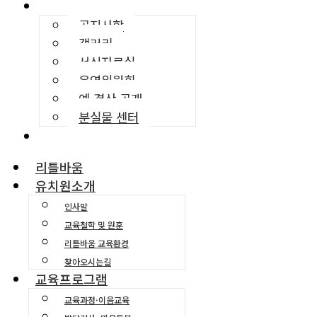
커뮤니티
공지사항
갤러리
서식자료실
운영위원회
예·결산 공개
분실물 센터
교육환경소개
리틀바움
유치원소개
인사말
교육철학 및 원훈
리틀바움 교육환경
찾아오시는길
교육프로그램
교육과정·이음교육