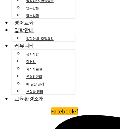
발달검사, 마음돌봄
연구활동
하루일과
영어교육
입학안내
입학안내_모집요강
커뮤니티
공지사항
갤러리
서식자료실
운영위원회
예·결산 공개
분실물 센터
교육환경소개
Facebook-f