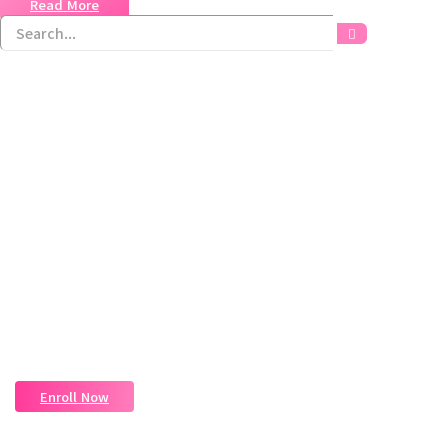
Read More
Magic Moments Early Learning
Received overcame oh sensible so at an.
Formed do change merely.
Enroll Now