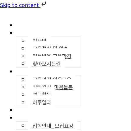
Skip to content
리틀바움
유치원소개
인사말
교육철학 및 원훈
리틀바움 교육환경
찾아오시는길
교육프로그램
교육과정·이음교육
발달검사, 마음돌봄
연구활동
하루일과
영어교육
입학안내
입학안내_모집요강